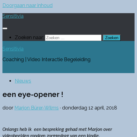
Doorgaan naar inhoud
Sensitivia
Zoeken naar:
Sensitivia
Coaching | Video Interactie Begeleiding
Nieuws
een eye-opener !
door
Marjon Bürer-Wilms
·
donderdag 12 april, 2018
Onlangs heb ik een bespreking gehad met Marjon over
videobeelden rondom zorggedrag van een kindje.