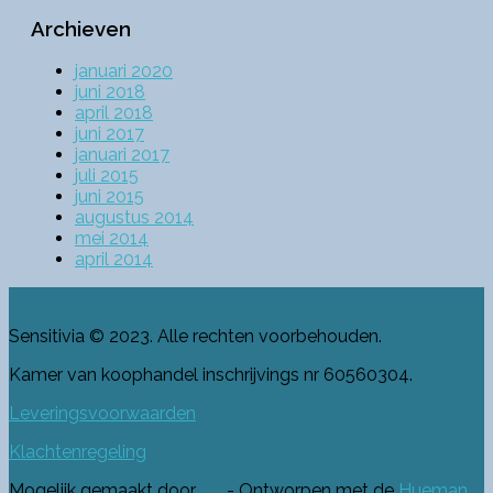
Archieven
januari 2020
juni 2018
april 2018
juni 2017
januari 2017
juli 2015
juni 2015
augustus 2014
mei 2014
april 2014
Sensitivia © 2023. Alle rechten voorbehouden.
Kamer van koophandel inschrijvings nr 60560304.
Leveringsvoorwaarden
Klachtenregeling
Mogelijk gemaakt door
- Ontworpen met de
Hueman